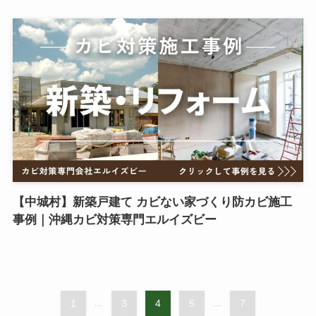
【中城村】新築戸建て カビない家づくり防カビ施工
事例｜沖縄カビ対策専門エルイズビー
1
...
3
4
5
...
7