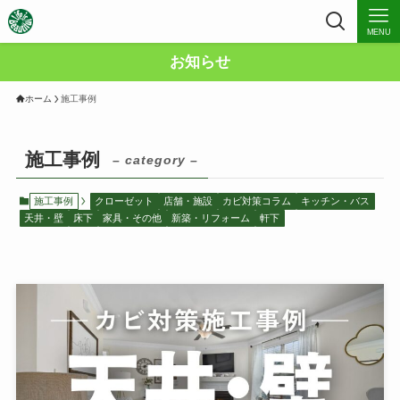
MENU
お知らせ
ホーム
施工事例
施工事例
– category –
施工事例
クローゼット
店舗・施設
カビ対策コラム
キッチン・バス
天井・壁
床下
家具・その他
新築・リフォーム
軒下